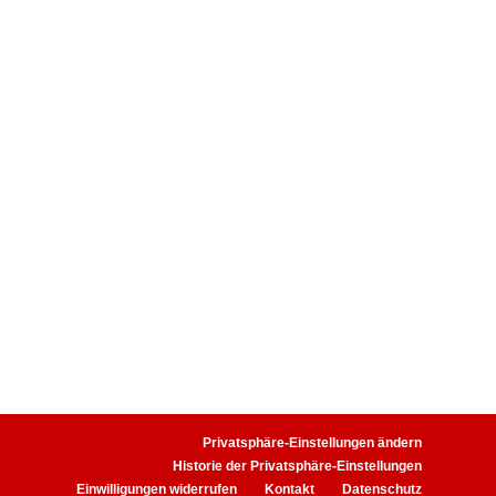
Endkunden Bott sicherzustellen.
Den Fahrern (Heinrich
Gerstenkorn und Kollegen)
wünschen wir allzeit gute Fahrt
und der Geschäftsführung volle
Auftragsbücher. Die
Kran
A
gentur Werner bedankt
sich für diesen erneuten
Vertrauensbeweis.
zur Übersicht
Privatsphäre-Einstellungen ändern
Historie der Privatsphäre-Einstellungen
Einwilligungen widerrufen
Kontakt
Datenschutz