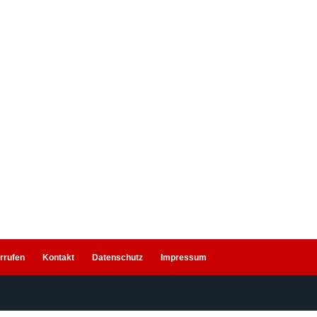
annten GMK 3050-2. Somit
Kran auf den Weg
diesen
eue Kran-technik zu
rrufen
Kontakt
Datenschutz
Impressum