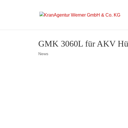
GMK 3060L für AKV Hü
News
GMK 3060L für AK
Bereits zum dritten Mal 
holte der Inhaber der 
ab. Der 60-Tonner schli
Ausgestattet mit vielen n
unterschiedlichsten Mont