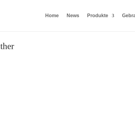
Home
News
Produkte
Gebr
ther
V Hüther
in 2020 ging es für Günter Hüther ins Wilhelmshavener Grove 
AKV Hüther e.K. nach dem GMK 3050-2 und dem GMK 4100L-1 
eßt mit seinem 48 langen Ausleger die Lücke zwischen dem 50 u
ützlichen Details wie z.B. der Auslegerkopf-kamera wird der Kran
agearbeiten in Industrie und Bau eingesetzt. Der kompakte 3-Ach