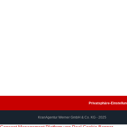
teiligen Ausleger und d
benötigte es keine lang
Richtung Zweibrücken.
Uns – der Kran
A
gentur 
unternehmerischen Mut ge
investieren und Danke f
zur Übersicht
Privatsphäre-Einstellu
KranAgentur Werner GmbH & Co. KG - 2025