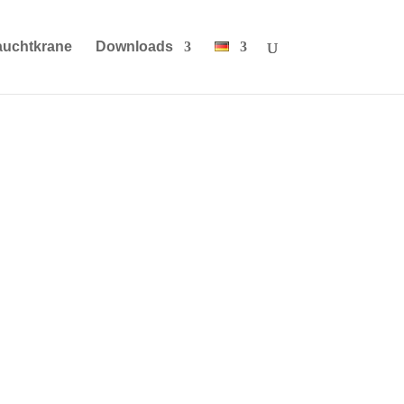
auchtkrane
Downloads
Werk. Bei diesem Besuch
einen neuen GMK 3060L
nd 90 Tonner.
 für die
ser ist bis auf den 7-