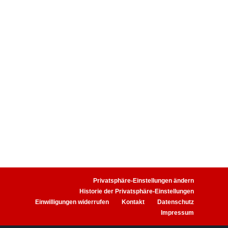
gemäß den geltenden
Datenschutzvorschriften und der
Datenschutzerklärung der
KranAgentur Werner.
SENDEN
zur Übersicht
Privatsphäre-Einstellungen ändern
Historie der Privatsphäre-Einstellungen
Einwilligungen widerrufen
Kontakt
Datenschutz
Impressum