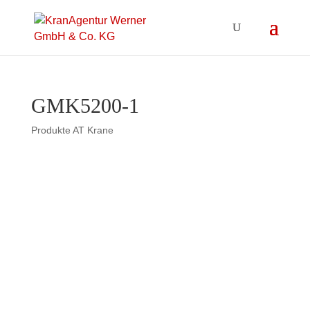
GMK5200-1
Produkte AT Krane
Ausgerüstet mit 70t
Gegengewicht, aktiv fahrbarer
Abstützung, einem Rüstsystem
zur Selbstmontage eines
Hilfshubwerkes entfaltet der
GMK5200-1 das volle
Leistungsvermögen dieses
Krankonzepts. Der
leistungsstarke Kranantrieb mit