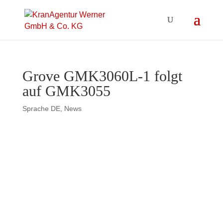
Grove GMK3060L-1 folgt
auf GMK3055
Sprache DE
,
News
Grove GMK3060L-1 folgt auf
GMK3055
Dort wo sich die beiden ersten
Autobahnen des Landes, die A1