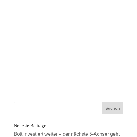
Eul für das Vertrauen, die lange
die Zusammenarbeit und
wünscht Erfolg mit diesem
weiteren Grove.
zur Übersicht
Neueste Beiträge
Bott investiert weiter – der nächste 5-Achser geht