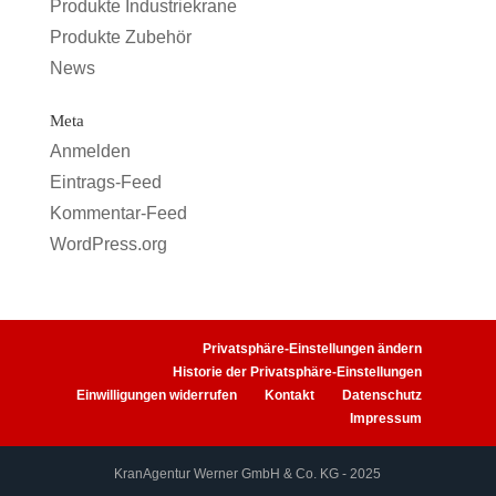
Produkte Industriekrane
Produkte Zubehör
News
Meta
Anmelden
Eintrags-Feed
Kommentar-Feed
WordPress.org
Privatsphäre-Einstellungen ändern
Historie der Privatsphäre-Einstellungen
Einwilligungen widerrufen
Kontakt
Datenschutz
Impressum
KranAgentur Werner GmbH & Co. KG - 2025