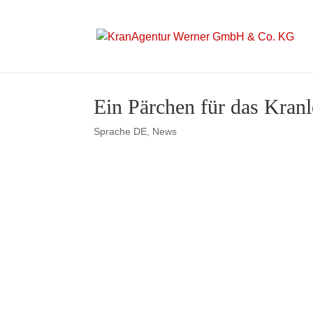
Ein Pärchen für das Kran
Sprache DE
,
News
Ein Pärchen für das K
Dresden
Die Auslieferung zweier neu
Kranlogistik Sachsen in Chem
Jahresabschluss. Ein neuer
Niederlassung Chemnitz im E
steigert die Einsatzfähigkeit