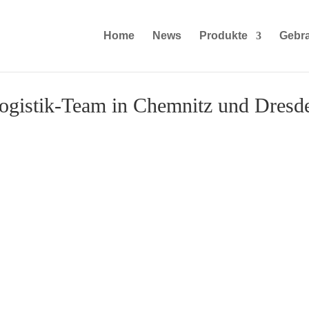
Home
News
Produkte
Gebr
logistik-Team in Chemnitz und Dresd
ranlogistik-Team in Chemnitz und
er GROVE GMK-Krane an die Mitarbeiter der
nitz und Kesselsdorf bei Dresden war ein toller
 3-achsiger GROVE GMK3060L-1 wird fortan in der
insatz sein. Die mitführbare Schwerlastspitze
 des kompakten 3-Achsers bei Arbeiten in der Halle