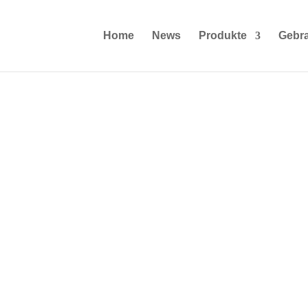
Home
News
Produkte
Gebr
le, die uns auf unserem Stand besucht und
k in die Zukunft der Krane geworfen haben. Ihre
r Feedback haben die Messe für uns zu etwas ganz
arauf, Sie 2028 auf der nächsten bauma wieder