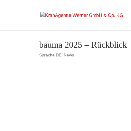
bauma 2025 – Rückblick
Sprache DE
,
News
Ein großes Dankeschön an al
gemeinsam mit uns einen Blic
Neugier, Ihre Fragen und Ih
Besonderem gemacht.
Wir freuen uns schon jetzt d
begrüßen zu dürfen!